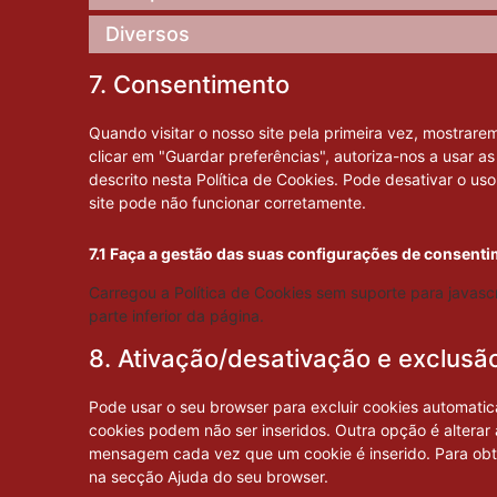
Diversos
7. Consentimento
Quando visitar o nosso site pela primeira vez, mostrar
clicar em "Guardar preferências", autoriza-nos a usar a
descrito nesta Política de Cookies. Pode desativar o u
site pode não funcionar corretamente.
7.1 Faça a gestão das suas configurações de consent
Carregou a Política de Cookies sem suporte para javas
parte inferior da página.
8. Ativação/desativação e exclusã
Pode usar o seu browser para excluir cookies automat
cookies podem não ser inseridos. Outra opção é altera
mensagem cada vez que um cookie é inserido. Para obte
na secção Ajuda do seu browser.