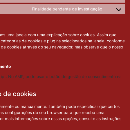
Finalidade pendente de investigação
emos uma janela com uma explicação sobre cookies. Assim que
s categorias de cookies e plugins selecionados na janela, conforme
so de cookies através do seu navegador, mas observe que o nosso
imento
cript. No AMP, pode usar o botão de gestão de consentimento na
o de cookies
icamente ou manualmente. Também pode especificar que certos
r as configurações do seu browser para que receba uma
r mais informações sobre essas opções, consulte as instruções